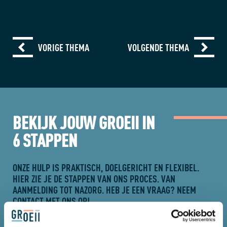
VORIGE THEMA
VOLGENDE THEMA
BEKIJK JOUW GROEII IN
6 STAPPEN
ONZE HULP IS PRAKTISCH, DOELGERICHT EN FLEXIBEL.
HIER ZIE JE DE STAPPEN VAN ONS PROCES. VAN
AANMELDING TOT NAZORG. HEB JE EEN VRAAG? NEEM
CONTACT
MET ONS OP!