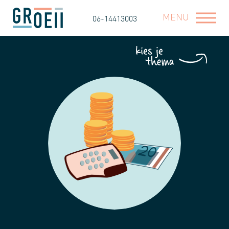
MENU
06-14413003