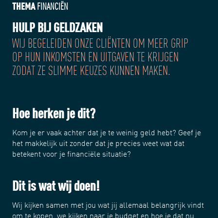
THEMA
TH
FINANCIËN
HULP BIJ GELDZAKEN
EE
WIJ BEGELEIDEN ONZE CLIËNTEN OM MEER GRIP
BE
OP HUN INKOMSTEN EN UITGAVEN TE KRIJGEN
HO
ZODAT ZE SLIMME KEUZES KUNNEN MAKEN.
IS 
DA
Hoe herken je dit?
He
Kom je er vaak achter dat je te weinig geld hebt? Geef je
het makkelijk uit zonder dat je precies weet wat dat
Bij
betekent voor je financiële situatie?
nie
heb
e
Dit is wat wij doen!
Di
Wij kijken samen met jou wat jij allemaal belangrijk vindt
om te kopen, we kijken naar je budget en hoe je dat nu