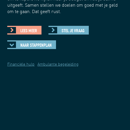
Wij
uitgeeft. Samen stellen we doelen om goed met je geld
je 
r af
om te gaan. Dat geeft rust.
We 
gre
co
LEES MEER
STEL JE VRAAG
NAAR STAPPENPLAN
Financiële hulp
Ambulante begeleiding
g
Onh
Jon