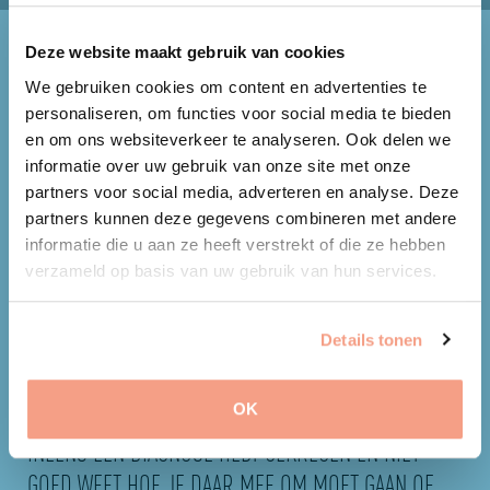
Deze website maakt gebruik van cookies
We gebruiken cookies om content en advertenties te
personaliseren, om functies voor social media te bieden
Aanmelden
en om ons websiteverkeer te analyseren. Ook delen we
informatie over uw gebruik van onze site met onze
bij Groeii
partners voor social media, adverteren en analyse. Deze
partners kunnen deze gegevens combineren met andere
informatie die u aan ze heeft verstrekt of die ze hebben
1
verzameld op basis van uw gebruik van hun services.
2
3
4
5
6
Details tonen
ING
IEDEREEN KAN VASTLOPEN IN HET LEVEN. DIT KAN
VO
 OF
DOORDAT JE TIJDELIJK OVERBELAST BENT, JE
GE
OK
INEENS EEN DIAGNOSE HEBT GEKREGEN EN NIET
HE
GOED WEET HOE JE DAAR MEE OM MOET GAAN OF