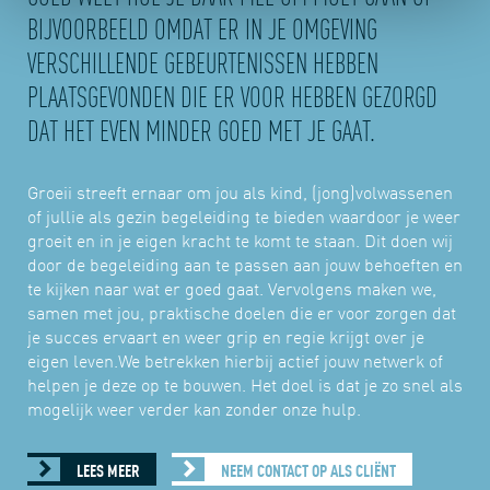
 of
BIJVOORBEELD OMDAT ER IN JE OMGEVING
Gro
odig
Nat
VERSCHILLENDE GEBEURTENISSEN HEBBEN
,
(We
PLAATSGEVONDEN DIE ER VOOR HEBBEN GEZORGD
org
bin
n
de 
DAT HET EVEN MINDER GOED MET JE GAAT.
Pij
 je
Groeii streeft ernaar om jou als kind, (jong)volwassenen
Als
of jullie als gezin begeleiding te bieden waardoor je weer
aan
groeit en in je eigen kracht te komt te staan. Dit doen wij
min
door de begeleiding aan te passen aan jouw behoeften en
Wij
te kijken naar wat er goed gaat. Vervolgens maken we,
mee
samen met jou, praktische doelen die er voor zorgen dat
WM
je succes ervaart en weer grip en regie krijgt over je
eigen leven.We betrekken hierbij actief jouw netwerk of
helpen je deze op te bouwen. Het doel is dat je zo snel als
mogelijk weer verder kan zonder onze hulp.
LEES MEER
NEEM CONTACT OP ALS CLIËNT