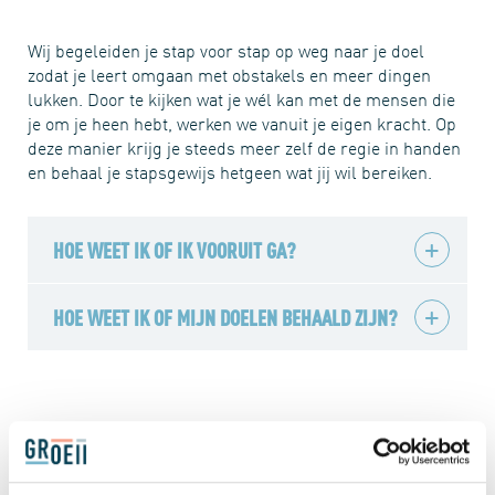
Wij begeleiden je stap voor stap op weg naar je doel
zodat je leert omgaan met obstakels en meer dingen
lukken. Door te kijken wat je wél kan met de mensen die
je om je heen hebt, werken we vanuit je eigen kracht. Op
deze manier krijg je steeds meer zelf de regie in handen
en behaal je stapsgewijs hetgeen wat jij wil bereiken.
HOE WEET IK OF IK VOORUIT GA?
HOE WEET IK OF MIJN DOELEN BEHAALD ZIJN?
We vragen je ook om een keer per jaar mee te doen aan
een klanttevredenheidsonderzoek. Wij vinden het heel
belangrijk dat jij tevreden bent en nemen dit onderzoek