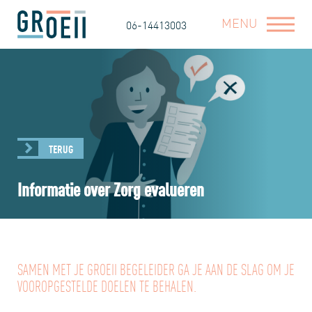
MENU
06-14413003
TERUG
Informatie over Zorg evalueren
SAMEN MET JE GROEII BEGELEIDER GA JE AAN DE SLAG OM JE
VOOROPGESTELDE DOELEN TE BEHALEN.