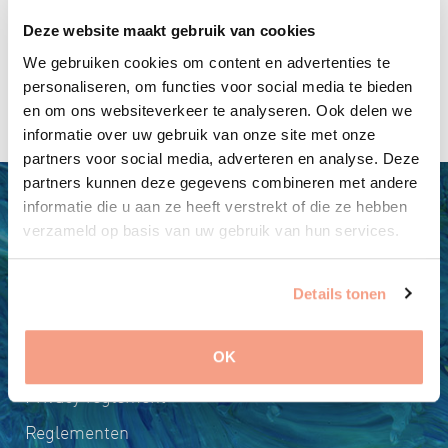
dan ook heel serieus. Want wanneer jij tevreden bent
over jouw begeleiding, betekent dit ook dat je er het
Deze website maakt gebruik van cookies
maximale uit kunt halen.
We gebruiken cookies om content en advertenties te
personaliseren, om functies voor social media te bieden
en om ons websiteverkeer te analyseren. Ook delen we
informatie over uw gebruik van onze site met onze
partners voor social media, adverteren en analyse. Deze
partners kunnen deze gegevens combineren met andere
informatie die u aan ze heeft verstrekt of die ze hebben
verzameld op basis van uw gebruik van hun services.
Details tonen
Algemene voorwaarden
OK
Privacy reglement
Reglementen