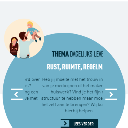
THEMA
THE
EVEN
DAGELIJKS LEVEN
LEK
RUST, RUIMTE, REGELMAAT
MEER PLE
ustreerd over
Heb jij moeite met het trouw innemen
Vind jij het
t thuis?
van je medicijnen of het maken van je
omgeving t
omgeving een
huiswerk? Vind je het fijn om
ruzie of e
nnen we met
structuur te hebben maar moeilijk om
gezin of 
en.
het zelf aan te brengen? Wij kunnen je
hie
hierbij helpen.
R
LEES VERDER