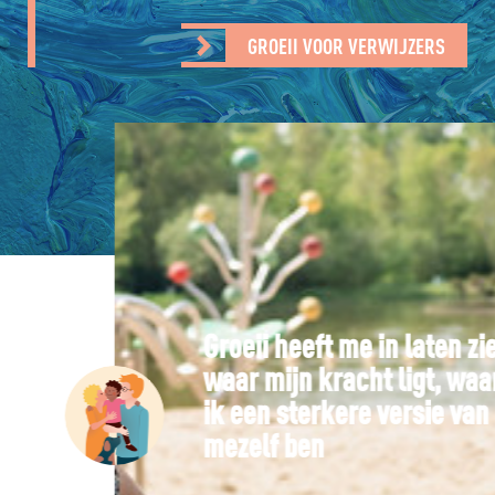
GROEII VOOR VERWIJZERS
Groeii heeft me in laten zien
waar mijn kracht ligt, waardoor
ik een sterkere versie van
mezelf ben