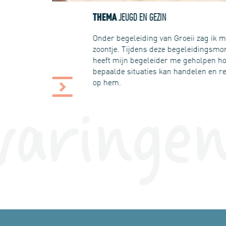
THEMA
TH
JEUGD EN GEZIN
Ik 
Onder begeleiding van Groeii zag ik mijn
zoontje. Tijdens deze begeleidingsmomenten
heeft mijn begeleider me geholpen hoe ik in
bepaalde situaties kan handelen en reageren
op hem.
varinge