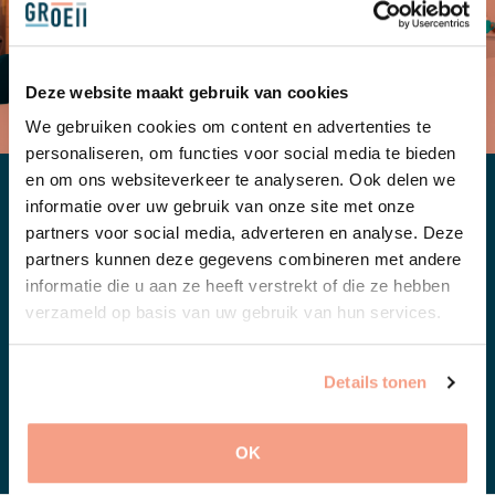
Deze website maakt gebruik van cookies
We gebruiken cookies om content en advertenties te
personaliseren, om functies voor social media te bieden
en om ons websiteverkeer te analyseren. Ook delen we
Over Groeii
informatie over uw gebruik van onze site met onze
partners voor social media, adverteren en analyse. Deze
partners kunnen deze gegevens combineren met andere
Groeii begeleidt mensen die het moeilijk vinden om hun
informatie die u aan ze heeft verstrekt of die ze hebben
dagelijks leven te organiseren. Daarbij richten we ons
verzameld op basis van uw gebruik van hun services.
nadrukkelijk op de hulpvraag van de cliënt in plaats van
op de financiëringsvorm.
Details tonen
BEKIJK ONZE MEDEWERKERS
OK