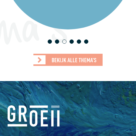
ma's
1
2
3
4
5
6
BEKIJK ALLE THEMA'S