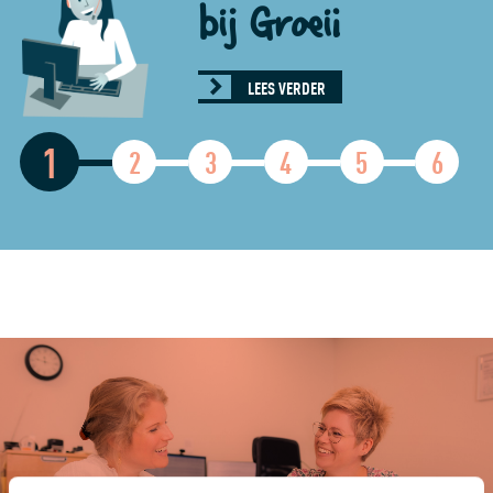
bij Groeii
LEES VERDER
1
2
3
4
5
6