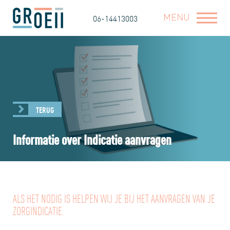
MENU
06-14413003
TERUG
Informatie over Indicatie aanvragen
ALS HET NODIG IS HELPEN WIJ JE BIJ HET AANVRAGEN VAN JE
ZORGINDICATIE.