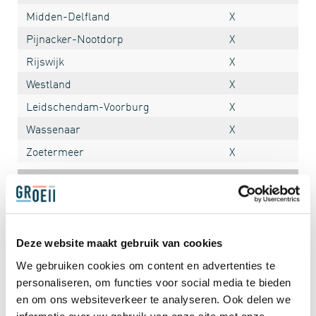
Midden-Delfland
X
Pijnacker-Nootdorp
X
Rijswijk
X
Westland
X
Leidschendam-Voorburg
X
Wassenaar
X
Zoetermeer
X
scroll
* PersoonsGebonden Budget (PGB) kan binnen iedere
gemeente afgegeven worden als je 18 jaar of ouder bent.
Deze website maakt gebruik van cookies
Dit is niet regiogebonden en ook buiten de genoemde
gemeenten in te zetten. Het PGB kun je aanvragen bij je
We gebruiken cookies om content en advertenties te
eigen gemeente, iedereen heeft hier recht op.
personaliseren, om functies voor social media te bieden
en om ons websiteverkeer te analyseren. Ook delen we