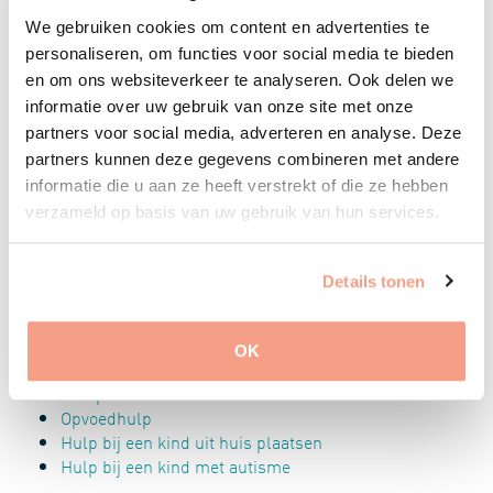
We gebruiken cookies om content en advertenties te
Groeii kan helpen eetproblemen bij mensen met een
personaliseren, om functies voor social media te bieden
verstandelijke beperking zoals autisme en
en om ons websiteverkeer te analyseren. Ook delen we
downsynsdroom te verhelpen. Groeii biedt praktische
informatie over uw gebruik van onze site met onze
begeleiding aan mensen die het moeilijk vinden om hun
partners voor social media, adverteren en analyse. Deze
dagelijks leven te organiseren. Wat je vraagstuk ook is,
partners kunnen deze gegevens combineren met andere
onze hulpverleners stellen jouw wensen centraal en
informatie die u aan ze heeft verstrekt of die ze hebben
doen er alles aan om de doelen die wij samen opstellen
te bereiken. Zo kunnen we je niet alleen helpen bij een
verzameld op basis van uw gebruik van hun services.
onhandelbaar kind, maar ook met:
Details tonen
Jongerencoaching
Financiële hulp
Gezinscoaching
OK
Ambulante begeleiding
Leerproblemen
Opvoedhulp
Hulp bij een kind uit huis plaatsen
Hulp bij een kind met autisme