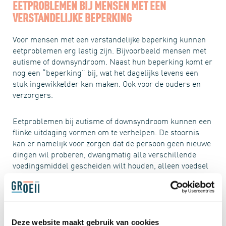
EETPROBLEMEN BIJ MENSEN MET EEN
VERSTANDELIJKE BEPERKING
Voor mensen met een verstandelijke beperking kunnen
eetproblemen erg lastig zijn. Bijvoorbeeld mensen met
autisme of downsyndroom. Naast hun beperking komt er
nog een “beperking” bij, wat het dagelijks levens een
stuk ingewikkelder kan maken. Ook voor de ouders en
verzorgers.
Eetproblemen bij autisme of downsyndroom kunnen een
flinke uitdaging vormen om te verhelpen. De stoornis
kan er namelijk voor zorgen dat de persoon geen nieuwe
dingen wil proberen, dwangmatig alle verschillende
voedingsmiddel gescheiden wilt houden, alleen voedsel
eten dat uit vertrouwde verpakking komt of iets anders
standvastig wel of niet wilt. Het is hierbij aan te raden
professionele hulp in te schakelen.
GROEI MEE MET GROEII
Deze website maakt gebruik van cookies