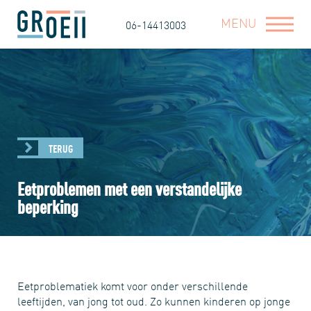
MENU
06-14413003
TERUG
Eetproblemen met een verstandelijke
beperking
Eetproblematiek komt voor onder verschillende
leeftijden, van jong tot oud. Zo kunnen kinderen op jonge