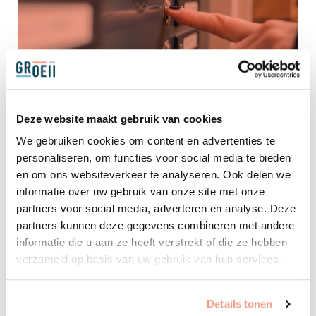
Deze website maakt gebruik van cookies
We gebruiken cookies om content en advertenties te
Jeugd- en opvoedhulp
personaliseren, om functies voor social media te bieden
en om ons websiteverkeer te analyseren. Ook delen we
informatie over uw gebruik van onze site met onze
Hebben jullie hulp bij opvoeden nodig? Opvoeden kan
partners voor social media, adverteren en analyse. Deze
soms lastig zijn, want ieder kind is anders, net als iedere
partners kunnen deze gegevens combineren met andere
ouder. Iedere unieke situatie verlangt daarom ook een
informatie die u aan ze heeft verstrekt of die ze hebben
eigen unieke aanpak.
verzameld op basis van uw gebruik van hun services.
Details tonen