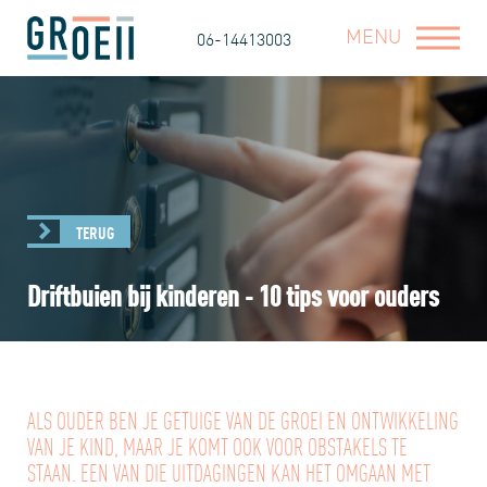
MENU
06-14413003
TERUG
Driftbuien bij kinderen - 10 tips voor ouders
ALS OUDER BEN JE GETUIGE VAN DE GROEI EN ONTWIKKELING
VAN JE KIND, MAAR JE KOMT OOK VOOR OBSTAKELS TE
STAAN. EEN VAN DIE UITDAGINGEN KAN HET OMGAAN MET