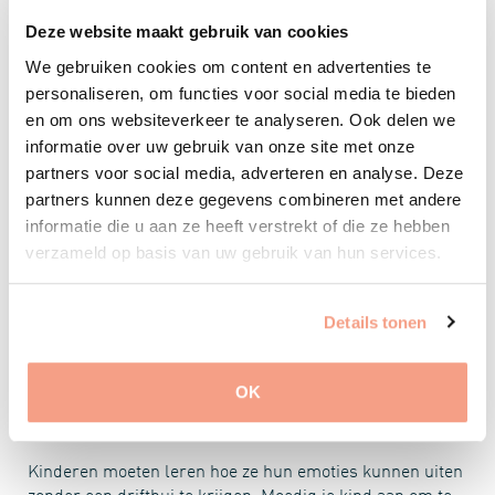
erg boos bent omdat je vriendje je speelgoed heeft
afgepakt. Dat is begrijpelijk, maar we kunnen samen een
Deze website maakt gebruik van cookies
oplossing vinden."
We gebruiken cookies om content en advertenties te
personaliseren, om functies voor social media te bieden
TIP 7: GEEF VOLDOENDE RUST EN SLAAP
en om ons websiteverkeer te analyseren. Ook delen we
informatie over uw gebruik van onze site met onze
Kinderen hebben voldoende rust en slaap nodig om goed
partners voor social media, adverteren en analyse. Deze
te functioneren. Als ze moe zijn, zijn ze vatbaarder voor
partners kunnen deze gegevens combineren met andere
driftbuien. Zorg voor een goede slaaproutine en
informatie die u aan ze heeft verstrekt of die ze hebben
voldoende rusttijd gedurende de dag.
verzameld op basis van uw gebruik van hun services.
Voorbeeld: Zorg ervoor dat je kind op een vast tijdstip
naar bed gaat en voldoende slaapt krijgt voor zijn leeftijd.
Details tonen
Als je kind een dutje nodig heeft, plan dan rusttijd in
zodat hij zich kan opladen.
OK
TIP 8 - GEEF RUIMTE VOOR ZELFEXPRESSIE
Kinderen moeten leren hoe ze hun emoties kunnen uiten
zonder een driftbui te krijgen. Moedig je kind aan om te