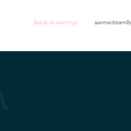
Bekijk de wachttijd
aanmeldteam@gr
n