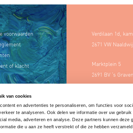
e voorwaarden
Verdilaan 1d, kam
reglement
2671 VW Naaldwij
nten
Marktplein 5
nt of klacht
2691 BV ‘s Grave
aanmeldteam@gro
ik van cookies
06-14413003
ontent en advertenties te personaliseren, om functies voor soci
erkeer te analyseren. Ook delen we informatie over uw gebruik 
cial media, adverteren en analyse. Deze partners kunnen deze
ormatie die u aan ze heeft verstrekt of die ze hebben verzameld