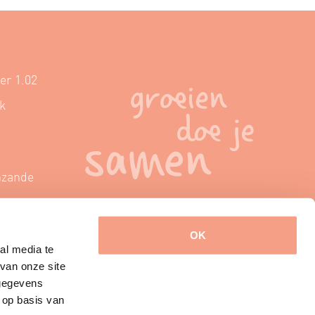
er 1.02
k
nzande
eii.nl
OK
al media te
van onze site
 gegevens
 op basis van