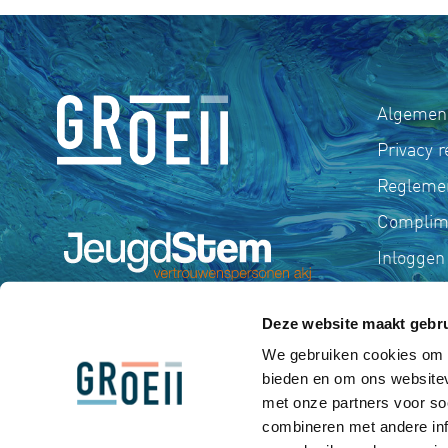
Algemen
Privacy 
Regleme
Complime
Inloggen
Deze website maakt gebru
We gebruiken cookies om c
bieden en om ons websitev
met onze partners voor so
combineren met andere inf