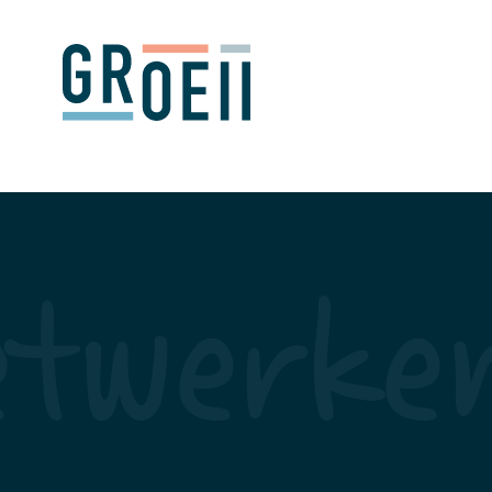
Image is not an Object
etwerke