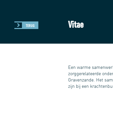
Vitae
TERUG
Een warme samenwerki
zorggerelateerde onder
Gravenzande. Het same
zijn bij een krachtenb