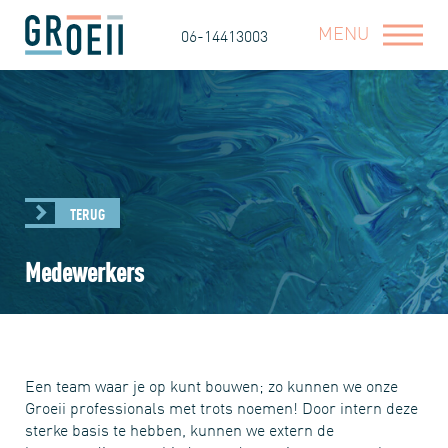
MENU
06-14413003
TERUG
Medewerkers
Een team waar je op kunt bouwen; zo kunnen we onze
Groeii professionals met trots noemen! Door intern deze
sterke basis te hebben, kunnen we extern de