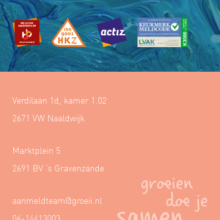
Verdilaan 1d, kamer 1.02
2671 VW Naaldwijk
Marktplein 5
2691 BV ‘s Gravenzande
aanmeldteam@groeii.nl
06-14413003