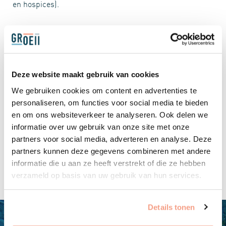
en hospices).
EEN WOORD VANUIT SYLVIA
“Na mijn vroegpensioen in 2019 heb ik een aantal
bestuursfuncties op me genomen. Vanuit mijn werk heb
ik veel te maken gehad met de zorg. Vandaar dat ik me
Deze website maakt gebruik van cookies
graag inzet bij Groeii, een kleine, niet bureaucratische
organisatie, met enthousiaste, betrokken medewerkers,
We gebruiken cookies om content en advertenties te
die uitgaan van wat cliënten zélf willen en de zorg zo veel
personaliseren, om functies voor social media te bieden
mogelijk aansluiten bij het normale dagelijkse leven.”
en om ons websiteverkeer te analyseren. Ook delen we
informatie over uw gebruik van onze site met onze
Ik ben weduwe en trotse moeder en oma van drie
partners voor social media, adverteren en analyse. Deze
kinderen, twee schoonkinderen en vier kleinkinderen.
partners kunnen deze gegevens combineren met andere
informatie die u aan ze heeft verstrekt of die ze hebben
verzameld op basis van uw gebruik van hun services.
Details tonen